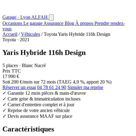
Garage · Lyon
AL
FAH
Occasions
Le garage
Assurance
Blog
À propos
Prendre rendez-
vous
Accueil
/
Véhicules
/
Toyota Yaris Hybride 116h Design
Toyota · 2021
Yaris Hybride 116h Design
5 places · Blanc Nacré
Prix TTC
17 990 €
Soit
200 €/mois
sur 72 mois (TAEG 4,9 %, apport 20 %)
Réserver un essai
04 78 61 24 90
Simuler ma reprise
✓
Garantie 12 mois pièces & main-d'œuvre
✓
Carte grise & immatriculation incluses
✓
Carnet d'entretien complet et à jour
✓
Reprise de votre ancien véhicule
✓
Devis assurance MAAF sur place
Caractéristiques