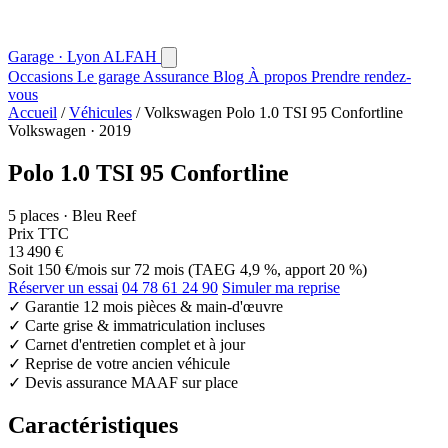
Garage · Lyon
AL
FAH
Occasions
Le garage
Assurance
Blog
À propos
Prendre rendez-
vous
Accueil
/
Véhicules
/
Volkswagen Polo 1.0 TSI 95 Confortline
Volkswagen · 2019
Polo 1.0 TSI 95 Confortline
5 places · Bleu Reef
Prix TTC
13 490 €
Soit
150 €/mois
sur 72 mois (TAEG 4,9 %, apport 20 %)
Réserver un essai
04 78 61 24 90
Simuler ma reprise
✓
Garantie 12 mois pièces & main-d'œuvre
✓
Carte grise & immatriculation incluses
✓
Carnet d'entretien complet et à jour
✓
Reprise de votre ancien véhicule
✓
Devis assurance MAAF sur place
Caractéristiques