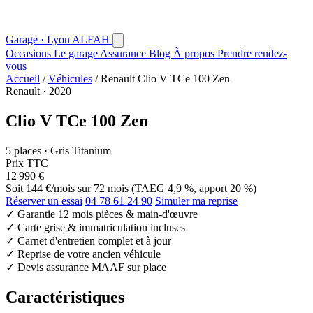
Garage · Lyon
AL
FAH
Occasions
Le garage
Assurance
Blog
À propos
Prendre rendez-
vous
Accueil
/
Véhicules
/
Renault Clio V TCe 100 Zen
Renault · 2020
Clio V TCe 100 Zen
5 places · Gris Titanium
Prix TTC
12 990 €
Soit
144 €/mois
sur 72 mois (TAEG 4,9 %, apport 20 %)
Réserver un essai
04 78 61 24 90
Simuler ma reprise
✓
Garantie 12 mois pièces & main-d'œuvre
✓
Carte grise & immatriculation incluses
✓
Carnet d'entretien complet et à jour
✓
Reprise de votre ancien véhicule
✓
Devis assurance MAAF sur place
Caractéristiques