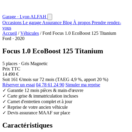
Garage · Lyon
AL
FAH
Occasions
Le garage
Assurance
Blog
À propos
Prendre rendez-
vous
Accueil
/
Véhicules
/
Ford Focus 1.0 EcoBoost 125 Titanium
Ford · 2020
Focus 1.0 EcoBoost 125 Titanium
5 places · Gris Magnetic
Prix TTC
14 490 €
Soit
161 €/mois
sur 72 mois (TAEG 4,9 %, apport 20 %)
Réserver un essai
04 78 61 24 90
Simuler ma reprise
✓
Garantie 12 mois pièces & main-d'œuvre
✓
Carte grise & immatriculation incluses
✓
Carnet d'entretien complet et à jour
✓
Reprise de votre ancien véhicule
✓
Devis assurance MAAF sur place
Caractéristiques