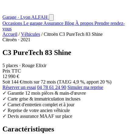
Garage · Lyon
AL
FAH
Occasions
Le garage
Assurance
Blog
À propos
Prendre rendez-
vous
Accueil
/
Véhicules
/
Citroën C3 PureTech 83 Shine
Citroën · 2021
C3 PureTech 83 Shine
5 places · Rouge Elixir
Prix TTC
12 990 €
Soit
144 €/mois
sur 72 mois (TAEG 4,9 %, apport 20 %)
Réserver un essai
04 78 61 24 90
Simuler ma reprise
✓
Garantie 12 mois pièces & main-d'œuvre
✓
Carte grise & immatriculation incluses
✓
Carnet d'entretien complet et à jour
✓
Reprise de votre ancien véhicule
✓
Devis assurance MAAF sur place
Caractéristiques